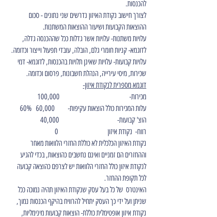
להכנסות.
לצורך חישוב נקודת האיזון נדרשים שני נתונים - סכום 
ההוצאות הקבועות ושיעור ההוצאות המשתנות.
עלויות משתנות- עלויות אשר גדלות ככל שההכנסה גדלה, 
לדוגמא- קניות חומרי גלם, הובלה, עובדי תפעול וייצור וכדומה.
עלויות קבועות- עלויות שאינן תלויות בהכנסות, לדוגמא- דמי 
שכירות, מיסי עירייה, הנהלת חשבונות, פרסום וכדומה.
דוגמא מספרית לנקודת איזון-
מכירות-                                                100,000 
עלות המכירות כולל הוצאות עקיפות-         60,000   60%
הוצ' קבועות-                                        40,000 
רווח-  נקודת איזון                                  0          
נקודת האיזון הכלכלית לא כוללת החזרי הלוואות מאחר 
וההחזרים הם זמניים ואינם נחשבים כהוצאות, בכדי להגיע 
לנקודת איזון כולל החזרי הלוואות יש לצרפם כהוצאה קבועה 
לכל תקופת ההחזר.
האינטרס  של כל בעל עסק שנקודת האיזון תהיה נמוכה ככל 
שניתן ועל ידי כך העסק יתחיל להרוויח בהיקף הכנסות נמוך, 
נקודת איזון אופטימלית כוללת- הוצאות קבועות מינימליות, 